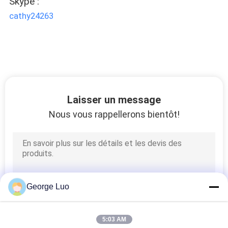
Skype :
PLAN
cathy24263
DU
SITE
PRIVACY
POLICY
Laisser un message
Nous vous rappellerons bientôt!
George Luo
5:03 AM