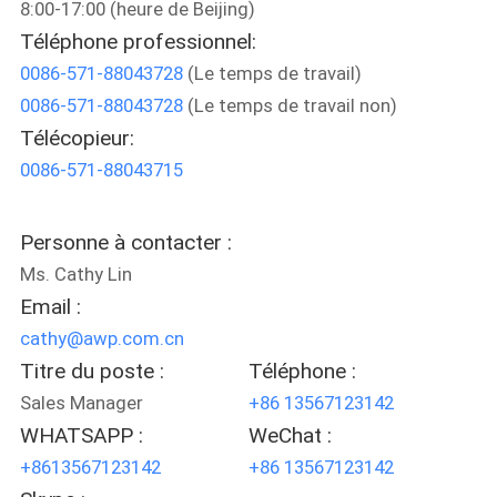
8:00-17:00 (heure de Beijing)
VISITE
Téléphone professionnel:
D'USINE
0086-571-88043728
(Le temps de travail)
0086-571-88043728
(Le temps de travail non)
CONTRÔLE
Télécopieur:
DE
0086-571-88043715
QUALITÉ
Personne à contacter :
CONTACTEZ-
Ms. Cathy Lin
NOUS
Email :
cathy@awp.com.cn
Titre du poste :
Téléphone :
DEMANDEZ
Sales Manager
+86 13567123142
UNE
WHATSAPP :
WeChat :
CITATION
+8613567123142
+86 13567123142