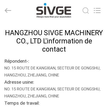
2026
HANGZHOU
SIVGE
MACHINERY
CO.,
LTD.
All
MAISON
Rights
Reserved.
HANGZHOU SIVGE MACHINERY
PRODUITS
CO., LTD L'information de
contact
VIDÉOS
Répondent-:
NO. 15 ROUTE DE KANGXIAN, SECTEUR DE GONGSHU,
AU
HANGZHOU, ZHEJIANG, CHINE
SUJET
Adresse usine:
DE
NO. 15 ROUTE DE KANGXIAN, SECTEUR DE GONGSHU,
NOUS
HANGZHOU, ZHEJIANG, CHINE
Temps de travail: