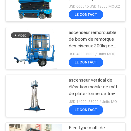
travailler ensemble
PLAN
USD 6000 to USD 13000 MOQ:2
LE CONTACT
DU
41
SITE
ascenseur vertical
ascenseur remorquable
de boom de remorque
de mât
PRIVACY
des ciseaux 300kg de
12m
POLICY
USD 4000- 8000 / Units MOQ:1 UNITÉ
LE CONTACT
ascenseur vertical de
15
élévation mobile de mât
Ascenseur aérien
de plate-forme de travail
de mât multi de 16m
USD 14000- 28000 / Units MOQ:1 UNITÉ
autopropulsé
pour l'homme simple
LE CONTACT
Bleu type multi de