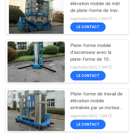
élévation mobile de mât
de plate-forme de travail
22
de 16 M avec la charge
negotiable MOQ:1 UNITÉ
de 160 kilogrammes
un ascenseur
LE CONTACT
d'homme
Plate-forme mobile
d'ascenseur avec la
plate-forme de 10
mètres, ascenseur aérien
negotiable MOQ:1 UNITÉ
hydraulique d'alliage
LE CONTACT
12
d'aluminium
Ascenseur simple
Plate-forme de travail de
élévation mobile
de mât
entraînée par un moteur
électrique de 22 M pour
negotiable MOQ:1 UNITÉ
le nettoyage de vitres
LE CONTACT