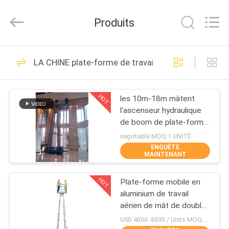
2026
HANGZHOU
SIVGE
Produits
MACHINERY
CO.,
LTD.
All
MAISON
Rights
54
Reserved.
LA CHINE plate-forme de travail de élévation mobi
Plate-forme de
PRODUITS
travail aérien
HOT
les 10m-18m mâtent
l'ascenseur hydraulique
VIDÉOS
de boom de plate-forme
de travail aérien de taille
negotiable MOQ:1 UNITÉ
de plate-forme
ENQUÊTE
AU
MAINTENANT
d'ascenseur
32
SUJET
plate-forme de
HOT
Plate-forme mobile en
DE
aluminium de travail
NOUS
travail en aluminium
aérien de mât de double
de 14 M Working Height
USD 4000- 8000 / Units MOQ:1 UNITÉ