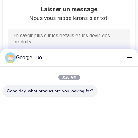
18
Laisser un message
récolteuse aérienne
Nous vous rappellerons bientôt!
d'ordre
George Luo
8
3:20 AM
ascenseur monté
Good day, what product are you looking for?
par remorque
Catégories populaires
Tous
Plate-Forme De 
Plate-Forme De 
Travail Aérien
Travail En Aluminium
10