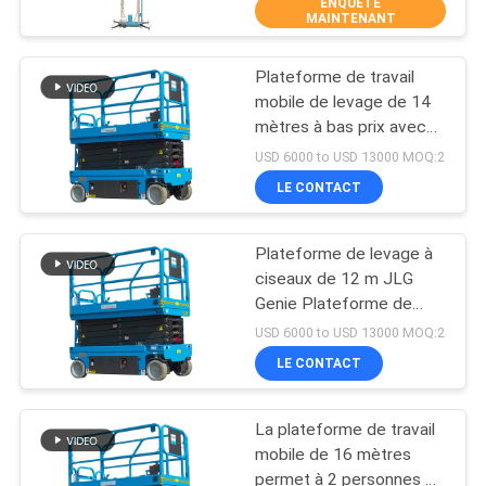
Compact
ENQUÊTE
VISITE
MAINTENANT
D'USINE
Plateforme de travail
41
mobile de levage de 14
CONTRÔLE
mètres à bas prix avec
plate-forme de
DE
une capacité de charge
USD 6000 to USD 13000 MOQ:2
travail de élévation
de 320 kg
QUALITÉ
LE CONTACT
mobile
Plateforme de levage à
CONTACTEZ-
ciseaux de 12 m JLG
NOUS
Genie Plateforme de
25
levage à ciseaux de
USD 6000 to USD 13000 MOQ:2
même performance
Plate-forme de
DEMANDEZ
LE CONTACT
UNE
fonctionnement de
La plateforme de travail
CITATION
ciseaux
mobile de 16 mètres
permet à 2 personnes de