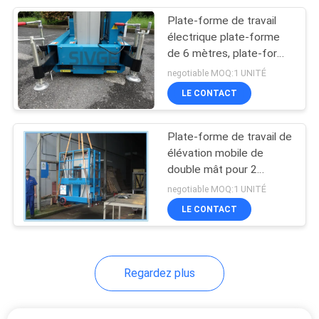
Plate-forme de travail
26
électrique plate-forme
Échelle d'ascenseur
de 6 mètres, plate-forme
aérienne d'ascenseur
negotiable MOQ:1 UNITÉ
hydraulique
pour des entrepôts
LE CONTACT
Plate-forme de travail de
élévation mobile de
double mât pour 2
15
personnes taille de plate-
negotiable MOQ:1 UNITÉ
ascenseur aérien de
forme de 8 mètres
LE CONTACT
ciseaux
Regardez plus