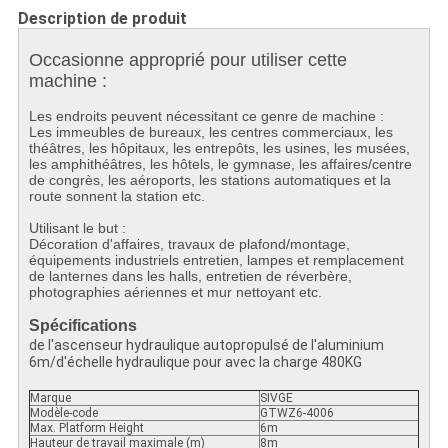
Description de produit
Occasionne approprié pour utiliser cette
machine :
Les endroits peuvent nécessitant ce genre de machine :
Les immeubles de bureaux, les centres commerciaux, les
théâtres, les hôpitaux, les entrepôts, les usines, les musées,
les amphithéâtres, les hôtels, le gymnase, les affaires/centre
de congrès, les aéroports, les stations automatiques et la
route sonnent la station etc.
Utilisant le but :
Décoration d'affaires, travaux de plafond/montage,
équipements industriels entretien, lampes et remplacement
de lanternes dans les halls, entretien de réverbère,
photographies aériennes et mur nettoyant etc.
Spécifications
de l'ascenseur hydraulique autopropulsé de l'aluminium
6m/d'échelle hydraulique pour avec la charge 480KG
Marque
SIVGE
Modèle-code
GTWZ6-4006
Max. Platform Height
6m
Hauteur de travail maximale (m)
8m