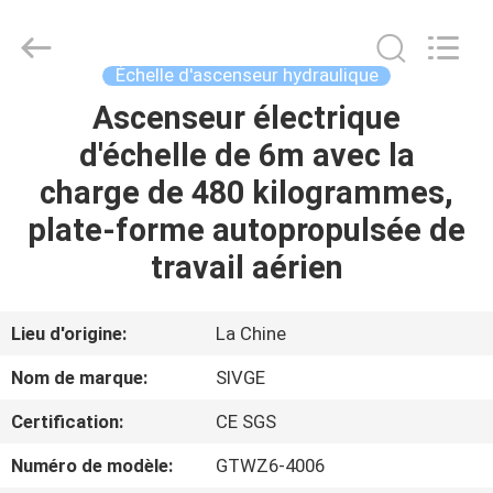
2026
HANGZHOU
SIVGE
MACHINERY
CO.,
Échelle d'ascenseur hydraulique
LTD.
All
Ascenseur électrique
MAISON
Rights
Reserved.
d'échelle de 6m avec la
PRODUITS
charge de 480 kilogrammes,
plate-forme autopropulsée de
VIDÉOS
travail aérien
AU
Lieu d'origine:
La Chine
SUJET
Nom de marque:
SIVGE
DE
Certification:
CE SGS
NOUS
Numéro de modèle:
GTWZ6-4006