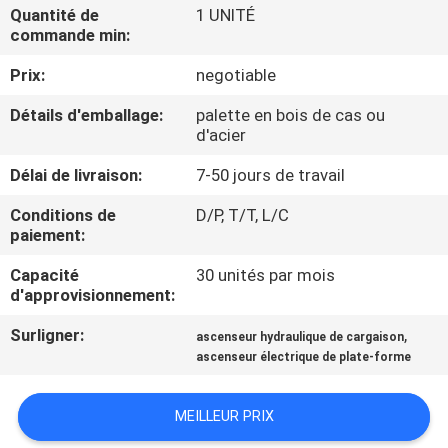
VISITE
Quantité de
1 UNITÉ
commande min:
D'USINE
Prix:
negotiable
CONTRÔLE
Détails d'emballage:
palette en bois de cas ou
d'acier
DE
QUALITÉ
Délai de livraison:
7-50 jours de travail
Conditions de
D/P, T/T, L/C
paiement:
CONTACTEZ-
NOUS
Capacité
30 unités par mois
d'approvisionnement:
Surligner:
,
DEMANDEZ
ascenseur hydraulique de cargaison
ascenseur électrique de plate-forme
UNE
CITATION
MEILLEUR PRIX