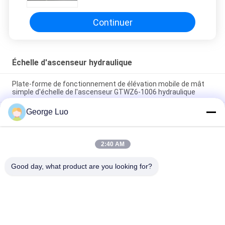
autopropulsée de travail aérien
Continuer
Échelle d'ascenseur hydraulique
Plate-forme de fonctionnement de élévation mobile de mât
simple d'échelle de l'ascenseur GTWZ6-1006 hydraulique
George Luo
les 10m choisissent la charge bleue de l'échelle 120kg
d'ascenseur hydraulique de mât pour des immeubles de
bureaux
2:40 AM
Plate-forme de travail autopropulsée de taille de plate-forme
de 10 mètres pour le travail aérien de 2 personnes
Good day, what product are you looking for?
Catégories populaires
Tous
Plate-Forme De 
Plate-Forme De 