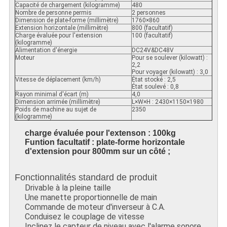
Capacité de chargement (kilogramme)
480
Nombre de personne permis
2 personnes
Dimension de plate-forme (millimètre)
1760×860
Extension horizontale (millimètre)
800 (facultatif)
Charge évaluée pour l'extension
100 (facultatif)
(kilogramme)
Alimentation d'énergie
DC24V&DC48V
Moteur
Pour se soulever (kilowatt) :
2,2
Pour voyager (kilowatt) : 3,0
Vitesse de déplacement (km/h)
État stocké : 2,5
État soulevé : 0,8
Rayon minimal d'écart (m)
4,0
Dimension arrimée (millimètre)
L×W×H : 2430×1150×1980
Poids de machine au sujet de
2350
(kilogramme)
charge évaluée pour l'extenson : 100kg
Funtion facultatif : plate-forme horizontale
d'extension pour 800mm sur un côté ;
Fonctionnalités standard de produit
Drivable à la pleine taille
Une manette proportionnelle de main
Commande de moteur d'inverseur à C.A.
Conduisez le couplage de vitesse
Inclinez le capteur de niveau avec l'alarme sonore