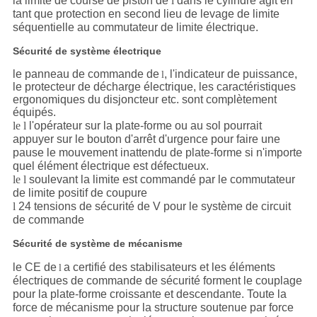
la limite de course de piston de
l
dans le cylindre agit en
tant que protection en second lieu de levage de limite
séquentielle au commutateur de limite électrique.
Sécurité de système électrique
le panneau de commande de
, l'indicateur de puissance,
l
le protecteur de décharge électrique, les caractéristiques
ergonomiques du disjoncteur etc. sont complètement
équipés.
le l
l'opérateur sur la plate-forme ou au sol pourrait
appuyer sur le bouton d'arrêt d'urgence pour faire une
pause le mouvement inattendu de plate-forme si n'importe
quel élément électrique est défectueux.
le l
soulevant la limite est commandé par le commutateur
de limite positif de coupure
l
24 tensions de sécurité de V pour le système de circuit
de commande
Sécurité de système de mécanisme
le CE de
a certifié des stabilisateurs et les éléments
l
électriques de commande de sécurité forment le couplage
pour la plate-forme croissante et descendante. Toute la
force de mécanisme pour la structure soutenue par force