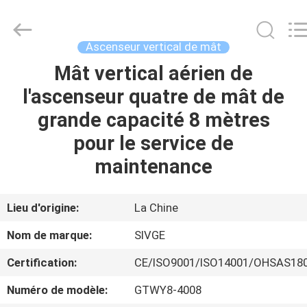
2026
HANGZHOU
SIVGE
MACHINERY
CO.,
Ascenseur vertical de mât
LTD.
All
Mât vertical aérien de
MAISON
Rights
Reserved.
l'ascenseur quatre de mât de
PRODUITS
grande capacité 8 mètres
pour le service de
VIDÉOS
maintenance
AU
Lieu d'origine:
La Chine
SUJET
Nom de marque:
SIVGE
DE
Certification:
CE/ISO9001/ISO14001/OHSAS18
NOUS
Numéro de modèle:
GTWY8-4008