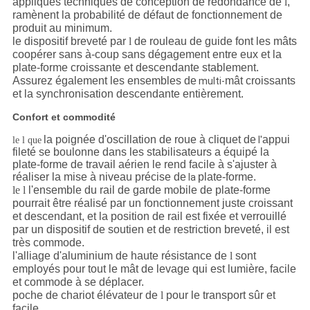
appliqués techniques de conception de redondance de
l
,
ramènent la probabilité de défaut de fonctionnement de
produit au minimum.
le dispositif breveté par
l
de rouleau de guide font les mâts
coopérer sans à-coup sans dégagement entre eux et la
plate-forme croissante et descendante stablement.
Assurez également les ensembles de
mât croissants
multi-
et la synchronisation descendante
entièrement.
Confort et commodité
la poignée d'oscillation de roue à cliquet de
appui
l'
le l que
fileté se boulonne dans les stabilisateurs a équipé la
plate-forme de travail aérien le rend facile à s'ajuster à
réaliser la mise à niveau précise de
plate-forme.
la
le l
l'ensemble du rail de garde mobile de plate-forme
pourrait être réalisé par un fonctionnement juste croissant
et descendant, et la position de rail est fixée et verrouillé
par un dispositif de soutien et de restriction breveté, il est
très commode.
l'alliage d'aluminium de haute résistance de
l
sont
employés pour tout le mât de levage qui est lumière, facile
et commode à se déplacer.
poche de chariot élévateur de
l
pour le transport sûr et
facile.