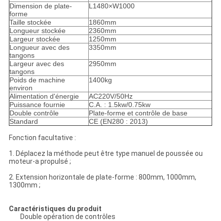
Dimension de plate-
L1480×W1000
forme
Taille stockée
1860mm
Longueur stockée
2360mm
Largeur stockée
1250mm
Longueur avec des
3350mm
tangons
Largeur avec des
2950mm
tangons
Poids de machine
1400kg
environ
Alimentation d'énergie
AC220V/50Hz
Puissance fournie
C.A. : 1.5kw/0.75kw
Double contrôle
Plate-forme et contrôle de base
Standard
CE (EN280 : 2013)
Fonction facultative :
1. Déplacez la méthode peut être type manuel de poussée ou
moteur-a propulsé ;
2. Extension horizontale de plate-forme : 800mm, 1000mm,
1300mm ;
Caractéristiques du produit
Double opération de contrôles