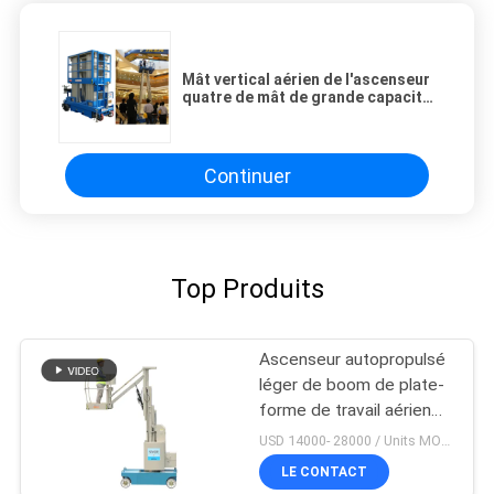
Mât vertical aérien de l'ascenseur
quatre de mât de grande capacité
8 mètres pour le service de
maintenance
Continuer
Top Produits
Ascenseur autopropulsé
léger de boom de plate-
forme de travail aérien
de contrat d'intérieur de
USD 14000- 28000 / Units MOQ:1 UNITÉ
6 -10m
LE CONTACT