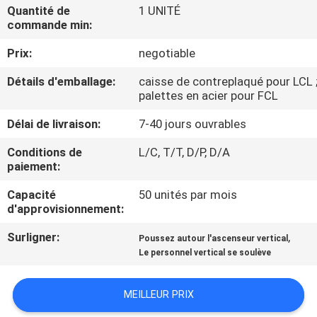
VISITE
Quantité de
1 UNITÉ
commande min:
D'USINE
Prix:
negotiable
CONTRÔLE
Détails d'emballage:
caisse de contreplaqué pour LCL 
palettes en acier pour FCL
DE
QUALITÉ
Délai de livraison:
7-40 jours ouvrables
Conditions de
L/C, T/T, D/P, D/A
paiement:
CONTACTEZ-
NOUS
Capacité
50 unités par mois
d'approvisionnement:
Surligner:
,
DEMANDEZ
Poussez autour l'ascenseur vertical
Le personnel vertical se soulève
UNE
CITATION
MEILLEUR PRIX