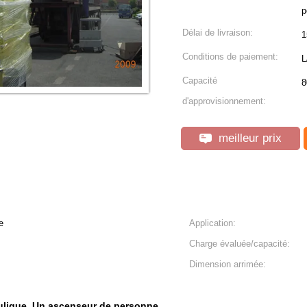
p
Délai de livraison:
1
Conditions de paiement:
L
Capacité
8
d'approvisionnement:
meilleur prix
e
Application:
Charge évaluée/capacité:
Dimension arrimée:
ulique
Un ascenseur de personne
,