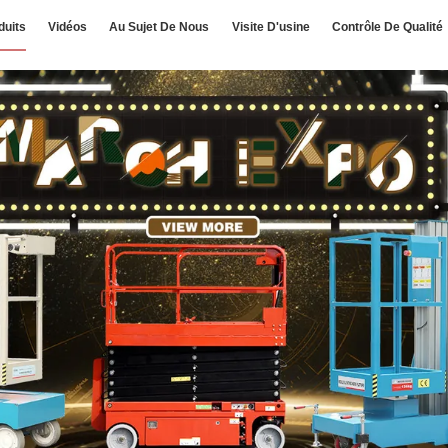
duits
Vidéos
Au Sujet De Nous
Visite D'usine
Contrôle De Qualité