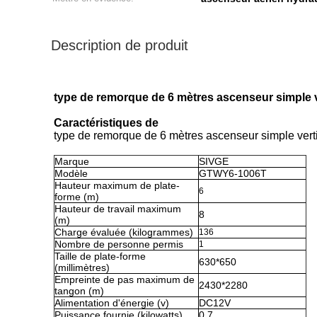
Description de produit
type de remorque de 6 mètres ascenseur simple ver
Caractéristiques de
type de remorque de 6 mètres ascenseur simple vertic
Marque
SIVGE
Modèle
GTWY6-1006T
Hauteur maximum de plate-
6
forme (m)
Hauteur de travail maximum
8
(m)
Charge évaluée (
kilogrammes
)
136
Nombre de personne permis
1
Taille de plate-forme
630*650
(millimètres)
Empreinte de pas maximum de
2430*2280
tangon (m)
Alimentation d'énergie (v)
DC12V
Puissance fournie (kilowatts)
0,7