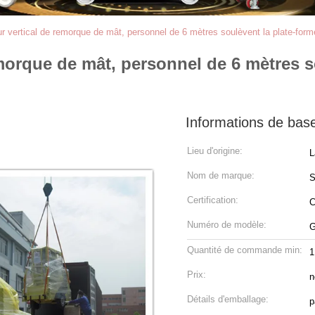
 vertical de remorque de mât, personnel de 6 mètres soulèvent la plate-forme 
morque de mât, personnel de 6 mètres s
Informations de bas
Lieu d'origine:
L
Nom de marque:
Certification:
C
Numéro de modèle:
G
Quantité de commande min:
1
Prix:
n
Détails d'emballage:
pa