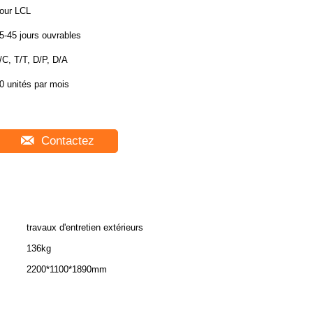
our LCL
5-45 jours ouvrables
/C, T/T, D/P, D/A
0 unités par mois
Contactez
travaux d'entretien extérieurs
136kg
2200*1100*1890mm