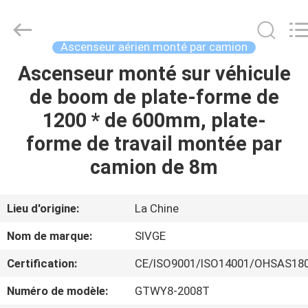
2026
HANGZHOU
SIVGE
MACHINERY
CO.,
Ascenseur aérien monté par camion
LTD.
All
Ascenseur monté sur véhicule
MAISON
Rights
Reserved.
de boom de plate-forme de
PRODUITS
1200 * de 600mm, plate-
forme de travail montée par
VIDÉOS
camion de 8m
AU
Lieu d'origine:
La Chine
SUJET
Nom de marque:
SIVGE
DE
Certification:
CE/ISO9001/ISO14001/OHSAS18
NOUS
Numéro de modèle:
GTWY8-2008T