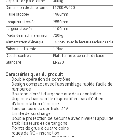
Capacité de plate-forme
300kg
Dimension de plate-forme
L1200×W600
Taille stockée
1960mm
Longueur stockée
2550mm
Largeur stockée
1100mm
Poids de machine environ
720kg
Alimentation d'énergie
DC24V avec la batterie rechargeable
Puissance fournie
1.2kw
Double contrôle
Plate-forme et contrôle de base
Standard
EN280
Caractéristiques du produit
Double opération de contrôles
Design compact avec l'assemblage rapide facile de
rambarde
Boutons d'arrêt d'urgence aux deux contrôles
Urgence abaissant le dispositif en cas d'échec
d'alimentation d'énergie
tension sûre du contrôle 24V
Limite de surcharge
Double protection de sécurité avec niveler l'appui de
stabilisateurs et de tangons
Points de grue à quatre coins
roues de NO--inscription