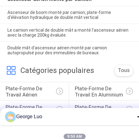
Ascenseur de boom monté par camion, plate-forme
d'élévation hydraulique de double mât vertical
Le camion vertical de double mât a monté l'ascenseur aérien
avec la charge 200kg évaluée
Double mât d'ascenseur aérien monté par camion
autopropulsé pour des immeubles de bureaux
Catégories populaires
Tous
Plate-Forme De 
Plate-Forme De 
Travail Aérien
Travail En Aluminium
Plate-Forme De 
Plate-Forme De 
Travail De Élévation 
Fonctionnement De 
George Luo
Mobile
Ciseaux
Ascenseur Vertical 
Ascenseur Aérien 
De Mât
Autopropulsé
9:50 AM