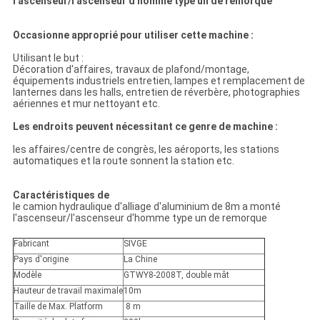
l'ascenseur/l'ascenseur d'homme type un de remorque
Occasionne approprié pour utiliser cette machine :
Utilisant le but :
Décoration d'affaires, travaux de plafond/montage,
équipements industriels entretien, lampes et remplacement de
lanternes dans les halls, entretien de réverbère, photographies
aériennes et mur nettoyant etc.
Les endroits peuvent nécessitant ce genre de machine :
les affaires/centre de congrès, les aéroports, les stations
automatiques et la route sonnent la station etc.
Caractéristiques de
le camion hydraulique d'alliage d'aluminium de 8m a monté
l'ascenseur/l'ascenseur d'homme type un de remorque
Fabricant
SIVGE
Pays d'origine
La Chine
Modèle
GTWY8-2008T, double mât
Hauteur de travail maximale
10m
Taille de Max. Platform
8 m