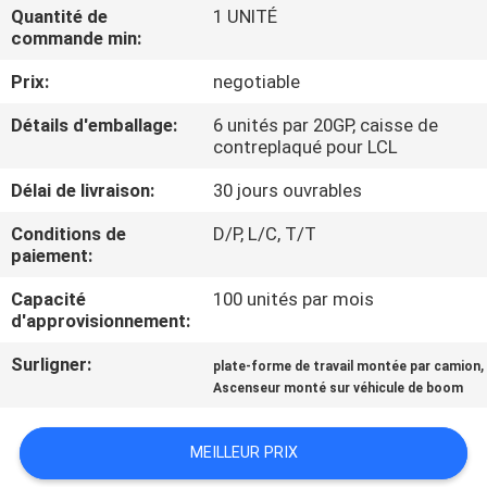
VISITE
Quantité de
1 UNITÉ
commande min:
D'USINE
Prix:
negotiable
CONTRÔLE
Détails d'emballage:
6 unités par 20GP, caisse de
contreplaqué pour LCL
DE
QUALITÉ
Délai de livraison:
30 jours ouvrables
Conditions de
D/P, L/C, T/T
paiement:
CONTACTEZ-
NOUS
Capacité
100 unités par mois
d'approvisionnement:
Surligner:
,
DEMANDEZ
plate-forme de travail montée par camion
Ascenseur monté sur véhicule de boom
UNE
CITATION
MEILLEUR PRIX