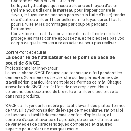
Conformez-vous au 280:2013 d'en
Le tuyau hydraulique que nous utilisons est tuyau d'acier
(même nous utilisons le marteau pour frapper contre le
tuyau, le tuyau ne se cassera pas avec la fuite d'huile) tandis
que d'autres utilisent habituellement le tuyau qui est facile
pour la fuite et les dommages par coup ou pendant
l'utilisation.
Couverture de mât : La couverture de mât d'unité centrale
protège les mâts contre époussette, et ne blessera pas vos
doigts ce que la couverture en acier ne peut pas réaliser.
Coffre-fort et écurie
La sécurité de l'utilisateur est le point de base de
souci de SIVGE.
Professionnel et innovateur
La seule chose SIVGE l'équipe que technique a fait pendant les
dernières 20 années est recherche sur les plates-formes de
travail aérien, particulièrement plates-formes de mât. Chaque
innovation de SIVGE est l'effort de nos employés. Nous
obtenons des douzaines de brevets et utilisons ces brevets
dans nos produits.
SIVGE est foyer sur le mobile portatif élevant des plates-formes
de travail, synchronisation de levage de mécanisme, rationalité
de tangons, stabilité de machine, confort d'opérateur, et
contrôle d'aspect avancé et agréable, de sérieux d'utilisateur,
de variétés et de caractéristiques complètes et d'autres
aspects pour créer une marque unique.